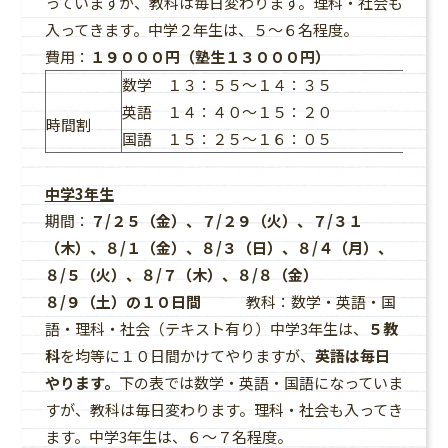
っていますが、教科は毎日変わります。理科・社会も
入ってきます。中学２年生は、５～６名程度。
費用：
１９０００円（塾生１３０００円）
数学 １３：５５～１４：３５
英語 １４：４０～１５：２０
時間割
国語 １５：２５～１６：０５
中学3年生
期間：
７/２５（金）、７/２９（火）、７/３１
（木）、８/１（金）、８/３（日）、８/４（月）、
８/５（火）、８/７（木）、８/８（金）
８/９（土）の１０日間
教科：数学・英語・国
語・理科・社会（テキスト有り）中学3年生は、
５教
科
を均等に１０日間かけてやりますが、
英語は毎日
やります。
下の表では数学・英語・国語になっていま
すが、教科は毎日変わります。理科・社会も入ってき
ます。中学3年生は、６～７名程度。