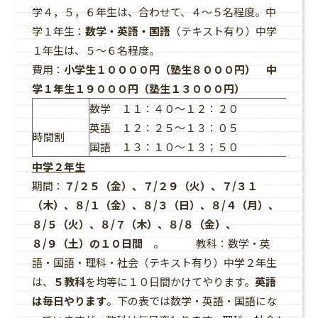
学４，５，６年生は、合わせて、４～５名程度。中
学１年生：
数学・英語・国語
（テキスト有り）中学
１年生は、５～６名程度。
費用：
小学生１００００円（塾生８０００円） 中
学１年生１９０００円（塾生１３０００円）
数学 １１：４０～１２：２０
英語 １２：２５～１３：０５
時間割
国語 １３：１０～１３；５０
中学２年生
期間：
７/２５（金）、７/２９（火）、７/３１
（木）、８/１（金）、８/３（日）、８/４（月）、
８/５（火）、８/７（木）、８/８（金）、
８/９（土）の１０日間
。 教科：数学・英
語・国語・理科・社会（テキスト有り）中学２年生
は、
５教科
を均等に１０日間かけてやります。
英語
は毎日やります
。下の表では数学・英語・国語にな