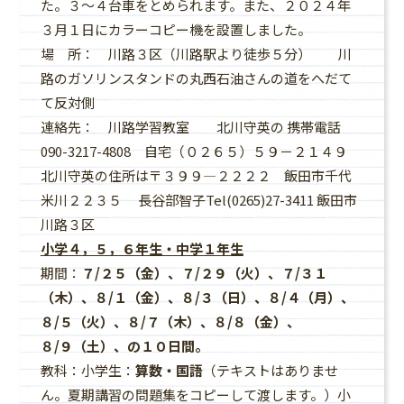
た。３～４台車をとめられます。また、２０２４年
３月１日にカラーコピー機を設置しました。
場 所： 川路３区（川路駅より徒歩５分） 川
路のガソリンスタンドの丸西石油さんの道をへだて
て反対側
連絡先： 川路学習教室 北川守英の 携帯電話
090-3217-4808 自宅（０２６５）５９－２１４９
北川守英の住所は〒３９９―２２２２ 飯田市千代
米川２２３５ 長谷部智子Tel(0265)27-3411 飯田市
川路３区
小学４，５，６年生・中学１年生
期間：
７/２５（金）、７/２９（火）、７/３１
（木）、８/１（金）、８/３（日）、８/４（月）、
８/５（火）、８/７（木）、８/８（金）、
８/９（土）、の１０日間。
教科：小学生：
算数・国語
（テキストはありませ
ん。夏期講習の問題集をコピーして渡します。）小