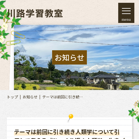
menu
お知らせ
トップ
お知らせ
テーマは前回に引き続き
人類学について引用して
考える『ひっくり返す人
類学』生きづらさの「そ
もそも」 を問うこのテ
ーマでは最終
テーマは前回に引き続き人類学について引
回