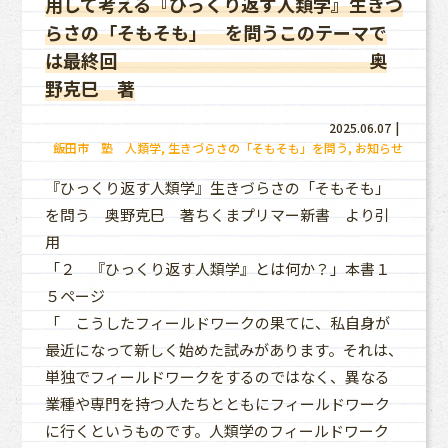
用して考える『ひっくり返す人類学』生きづ
奥野克巳 著
らさの「そもそも」 を問うこのテーマで
は最終回 奥
野克巳 著
2025.06.07
飯田市 塾 人類学
生きづらさの「そもそも」を問う
お知らせ
『ひっくり返す人類学』生きづらさの「そもそも」
を問う 奥野克巳 著ちくまプリマー新書 より引
用
「２ 『ひっくり返す人類学』とは何か？」本書１
５ページ
「 こうしたフィールドワークの果てに、私自身が
最近になって新しく始めた試みがあります。それは、
単独でフィールドワークをするのではなく、異なる
業種や専門を持つ人たちとともにフィールドワーク
に行くというものです。人類学のフィールドワーク