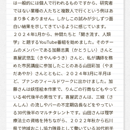
は一般的には個人で行われるものですから、研究者
ではない業種の人たちと複数人で行くという例はあ
まり多くありません。しかしこの試みが少しずつ面
白い結果を示してきているように感じています。
２０２４年1月から、仲間たちと「聞き流す、人類
学」と題するYouTube番組を始めました。そのチー
ムのメンバーである加藤志異（かとうしい）さんと
喜屋武悠生（きやんゆうき）さんと、私が講師を務
めた市民講座に参加したことのある山田彩加（やま
だあやか）さんとともに、２０２４年3月に半月ほ
ど、ブナンのフィールドワークに出かけました。加
藤さんは妖怪絵本作家で、りんごの行商などもやって
いる40代後半の男性です。喜屋武さんは、三線（さ
んしん）の流しやバーの不定期店長などをやってい
る30代後半のマルチタレントです。山田さんは理学
療法士の資格を持ちながら、２０２２年秋から石川
県で地域おこし協力隊員として働いている30代前半